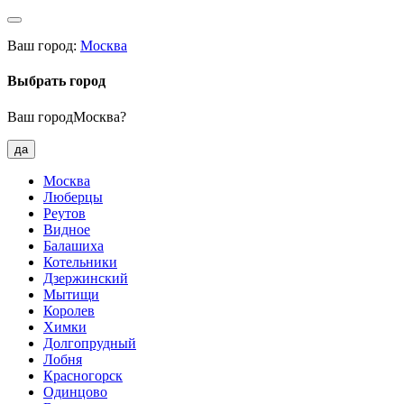
Ваш город:
Москва
Выбрать город
Ваш городМосква?
да
Москва
Люберцы
Реутов
Видное
Балашиха
Котельники
Дзержинский
Мытищи
Королев
Химки
Долгопрудный
Лобня
Красногорск
Одинцово