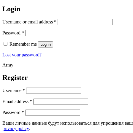
Login
Username or email address
*
Password
*
Remember me
Log in
Lost your password?
Array
Register
Username
*
Email address
*
Password
*
Ваши личные данные будут использоваться для упрощения ваше
privacy policy
.