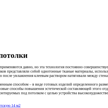
потолки
рименяются давно, но эта технология постоянно совершенствует
лков представляли собой однотонные тканые материалы, исполь
 после увлажнения клеевым раствором натягивали между стенами
енным способом – в виде готовых изделий определенного разм
 новые способы повышения эстетической составляющей этого отд
монтируемых под потолком с целью устройства высокохудожеств