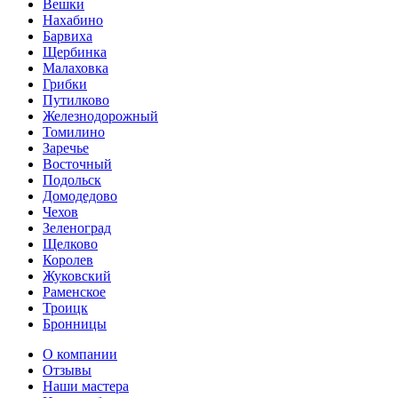
Вешки
Нахабино
Барвиха
Щербинка
Малаховка
Грибки
Путилково
Железнодорожный
Томилино
Заречье
Восточный
Подольск
Домодедово
Чехов
Зеленоград
Щелково
Королев
Жуковский
Раменское
Троицк
Бронницы
О компании
Отзывы
Наши мастера