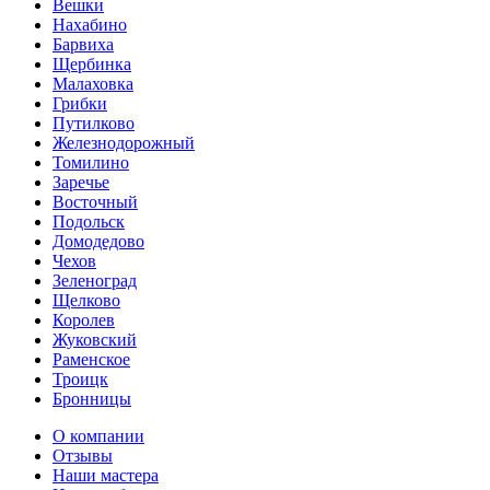
Вешки
Нахабино
Барвиха
Щербинка
Малаховка
Грибки
Путилково
Железнодорожный
Томилино
Заречье
Восточный
Подольск
Домодедово
Чехов
Зеленоград
Щелково
Королев
Жуковский
Раменское
Троицк
Бронницы
О компании
Отзывы
Наши мастера