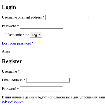
Login
Username or email address
*
Password
*
Remember me
Log in
Lost your password?
Array
Register
Username
*
Email address
*
Password
*
Ваши личные данные будут использоваться для упрощения ваше
privacy policy
.