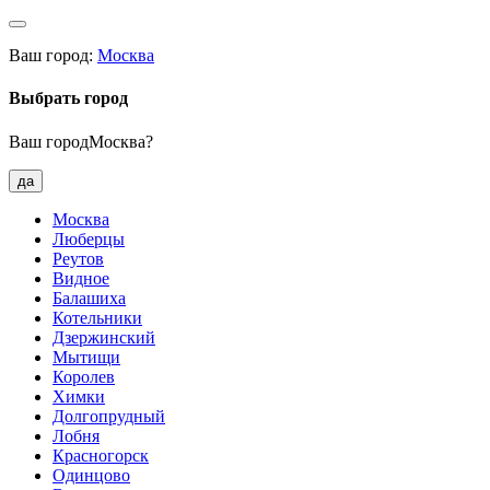
Ваш город:
Москва
Выбрать город
Ваш городМосква?
да
Москва
Люберцы
Реутов
Видное
Балашиха
Котельники
Дзержинский
Мытищи
Королев
Химки
Долгопрудный
Лобня
Красногорск
Одинцово