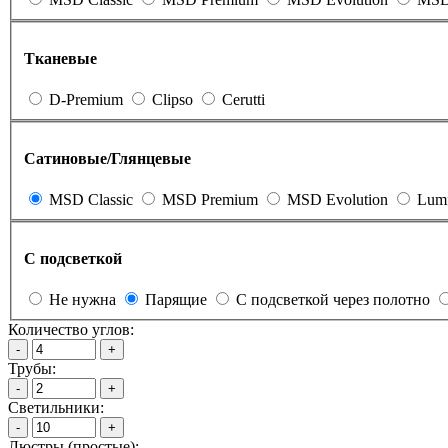
Тканевые
D-Premium
Clipso
Cerutti
Сатиновые/Глянцевые
MSD Classic
MSD Premium
MSD Evolution
Lum
С подсветкой
Не нужна
Парящие
С подсветкой через полотно
Количество углов:
-
+
Трубы:
-
+
Светильники:
-
+
Люстры (простые):