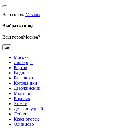
Ваш город:
Москва
Выбрать город
Ваш городМосква?
да
Москва
Люберцы
Реутов
Видное
Балашиха
Котельники
Дзержинский
Мытищи
Королев
Химки
Долгопрудный
Лобня
Красногорск
Одинцово