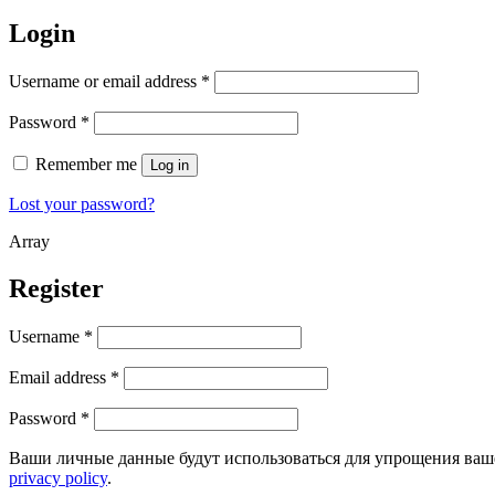
Login
Username or email address
*
Password
*
Remember me
Log in
Lost your password?
Array
Register
Username
*
Email address
*
Password
*
Ваши личные данные будут использоваться для упрощения ваше
privacy policy
.