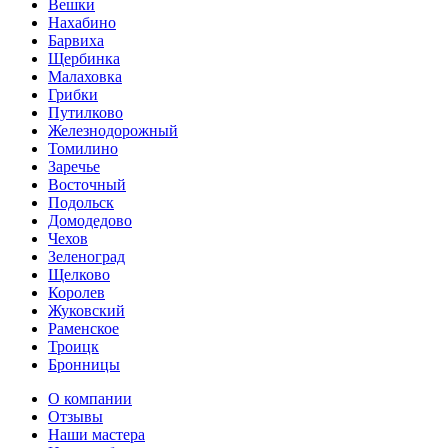
Вешки
Нахабино
Барвиха
Щербинка
Малаховка
Грибки
Путилково
Железнодорожный
Томилино
Заречье
Восточный
Подольск
Домодедово
Чехов
Зеленоград
Щелково
Королев
Жуковский
Раменское
Троицк
Бронницы
О компании
Отзывы
Наши мастера