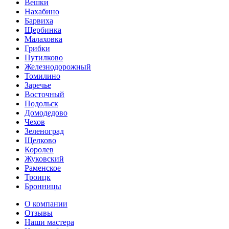
Вешки
Нахабино
Барвиха
Щербинка
Малаховка
Грибки
Путилково
Железнодорожный
Томилино
Заречье
Восточный
Подольск
Домодедово
Чехов
Зеленоград
Щелково
Королев
Жуковский
Раменское
Троицк
Бронницы
О компании
Отзывы
Наши мастера