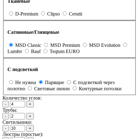
Тканевые
D-Premium
Clipso
Cerutti
Сатиновые/Глянцевые
MSD Classic
MSD Premium
MSD Evolution
Lumfer
Bauf
Teqtum EURO
С подсветкой
Не нужна
Парящие
С подсветкой через
полотно
Световые линии
Контурные потолки
Количество углов:
-
+
Трубы:
-
+
Светильники:
-
+
Люстры (простые):