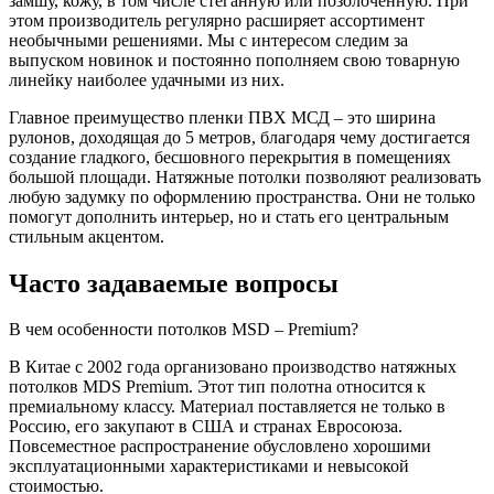
замшу, кожу, в том числе стеганную или позолоченную. При
этом производитель регулярно расширяет ассортимент
необычными решениями. Мы с интересом следим за
выпуском новинок и постоянно пополняем свою товарную
линейку наиболее удачными из них.
Главное преимущество пленки ПВХ МСД – это ширина
рулонов, доходящая до 5 метров, благодаря чему достигается
создание гладкого, бесшовного перекрытия в помещениях
большой площади. Натяжные потолки позволяют реализовать
любую задумку по оформлению пространства. Они не только
помогут дополнить интерьер, но и стать его центральным
стильным акцентом.
Часто задаваемые вопросы
В чем особенности потолков MSD – Premium?
В Китае с 2002 года организовано производство натяжных
потолков MDS Premium. Этот тип полотна относится к
премиальному классу. Материал поставляется не только в
Россию, его закупают в США и странах Евросоюза.
Повсеместное распространение обусловлено хорошими
эксплуатационными характеристиками и невысокой
стоимостью.