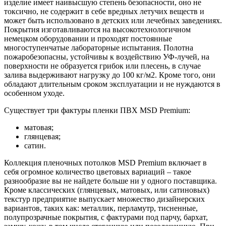
изделие имеет наивысшую степень безопасности, оно не
токсично, не содержит в себе вредных летучих веществ и
может быть использовано в детских или лечебных заведениях.
Покрытия изготавливаются на высокотехнологичном
немецком оборудовании и проходят постоянные
многоступенчатые лабораторные испытания. Полотна
пожаробезопасны, устойчивы к воздействию УФ-лучей, на
поверхности не образуется грибок или плесень, в случае
залива выдерживают нагрузку до 100 кг/м2. Кроме того, они
обладают длительным сроком эксплуатации и не нуждаются в
особенном уходе.
Существует три фактуры пленки ПВХ MSD Premium:
матовая;
глянцевая;
сатин.
Коллекция пленочных потолков MSD Premium включает в
себя огромное количество цветовых вариаций – такое
разнообразие вы не найдете больше ни у одного поставщика.
Кроме классических (глянцевых, матовых, или сатиновых)
текстур предприятие выпускает множество дизайнерских
вариантов, таких как: металлик, перламутр, тисненные,
полупрозрачные покрытия, с фактурами под парчу, бархат,