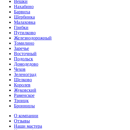
Вешки
Нахабино
Барвиха
Щербинка
Малаховка
Грибки
Путилково
Железнодорожный
Томилино
Заречье
Восточный
Подольск
Домодедово
Чехов
Зеленоград
Щелково
Королев
Жуковский
Раменское
Троицк
Бронницы
О компании
Отзывы
Наши мастера