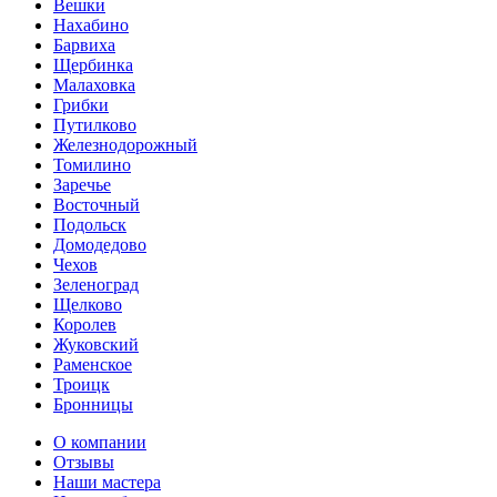
Вешки
Нахабино
Барвиха
Щербинка
Малаховка
Грибки
Путилково
Железнодорожный
Томилино
Заречье
Восточный
Подольск
Домодедово
Чехов
Зеленоград
Щелково
Королев
Жуковский
Раменское
Троицк
Бронницы
О компании
Отзывы
Наши мастера