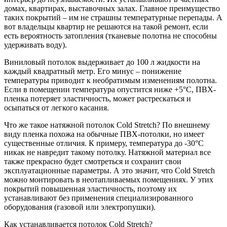
домах, квартирах, выставочных залах. Главное преимущество
таких покрытий – им не страшны температурные перепады. А
вот владельцы квартир не решаются на такой ремонт, если
есть вероятность затопления (тканевые полотна не способны
удерживать воду).
Виниловый потолок выдерживает до 100 л жидкости на
каждый квадратный метр. Его минус – понижение
температуры приводит к необратимым изменениям полотна.
Если в помещении температура опустится ниже +5°C, ПВХ-
пленка потеряет эластичность, может растрескаться и
осыпаться от легкого касания.
Что же такое натяжной потолок Cold Stretch? По внешнему
виду пленка похожа на обычные ПВХ-потолки, но имеет
существенные отличия. К примеру, температура до -30°C
никак не навредит такому потолку. Натяжной материал все
также прекрасно будет смотреться и сохранит свои
эксплуатационные параметры. А это значит, что Cold Stretch
можно монтировать в неотапливаемых помещениях. У этих
покрытий повышенная эластичность, поэтому их
устанавливают без применения специализированного
оборудования (газовой или электропушки).
Как устанавливается потолок Cold Stretch?