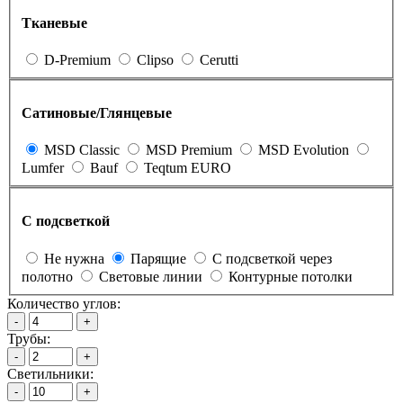
Тканевые
D-Premium
Clipso
Cerutti
Сатиновые/Глянцевые
MSD Classic
MSD Premium
MSD Evolution
Lumfer
Bauf
Teqtum EURO
С подсветкой
Не нужна
Парящие
С подсветкой через
полотно
Световые линии
Контурные потолки
Количество углов:
-
+
Трубы:
-
+
Светильники:
-
+