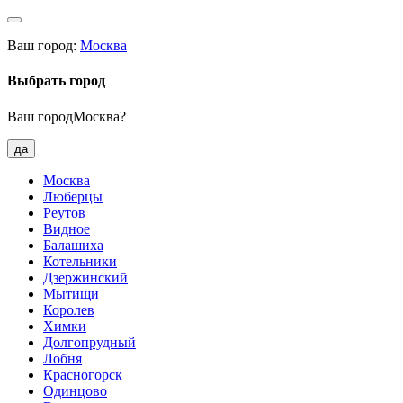
Ваш город:
Москва
Выбрать город
Ваш городМосква?
да
Москва
Люберцы
Реутов
Видное
Балашиха
Котельники
Дзержинский
Мытищи
Королев
Химки
Долгопрудный
Лобня
Красногорск
Одинцово