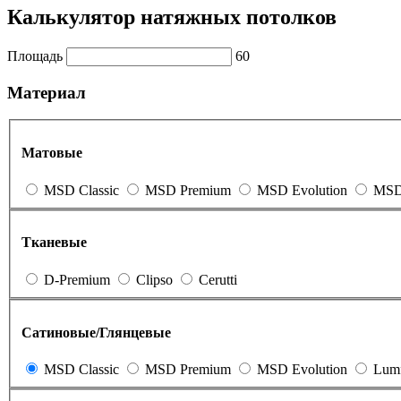
Калькулятор натяжных потолков
Площадь
60
Материал
Матовые
MSD Classic
MSD Premium
MSD Evolution
MSD 
Тканевые
D-Premium
Clipso
Cerutti
Сатиновые/Глянцевые
MSD Classic
MSD Premium
MSD Evolution
Lum