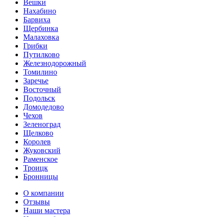
Вешки
Нахабино
Барвиха
Щербинка
Малаховка
Грибки
Путилково
Железнодорожный
Томилино
Заречье
Восточный
Подольск
Домодедово
Чехов
Зеленоград
Щелково
Королев
Жуковский
Раменское
Троицк
Бронницы
О компании
Отзывы
Наши мастера