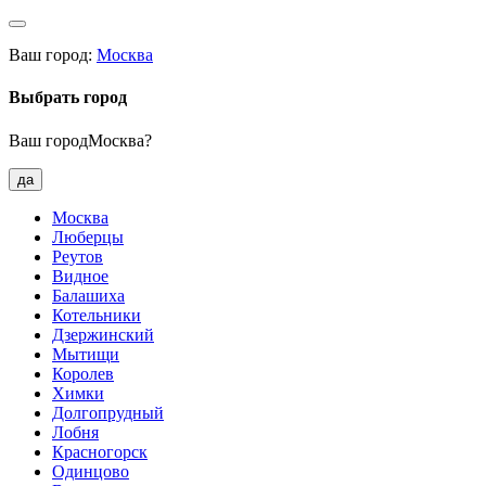
Ваш город:
Москва
Выбрать город
Ваш городМосква?
да
Москва
Люберцы
Реутов
Видное
Балашиха
Котельники
Дзержинский
Мытищи
Королев
Химки
Долгопрудный
Лобня
Красногорск
Одинцово