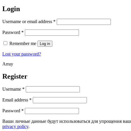
Login
Username or email address
*
Password
*
Remember me
Log in
Lost your password?
Array
Register
Username
*
Email address
*
Password
*
Ваши личные данные будут использоваться для упрощения ваше
privacy policy
.