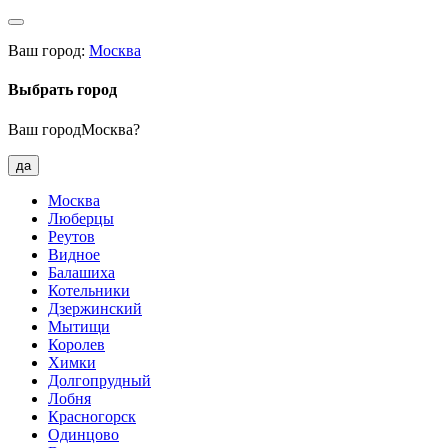
Ваш город:
Москва
Выбрать город
Ваш городМосква?
да
Москва
Люберцы
Реутов
Видное
Балашиха
Котельники
Дзержинский
Мытищи
Королев
Химки
Долгопрудный
Лобня
Красногорск
Одинцово