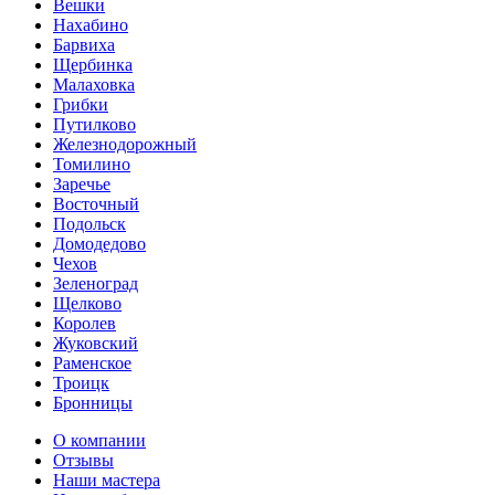
Вешки
Нахабино
Барвиха
Щербинка
Малаховка
Грибки
Путилково
Железнодорожный
Томилино
Заречье
Восточный
Подольск
Домодедово
Чехов
Зеленоград
Щелково
Королев
Жуковский
Раменское
Троицк
Бронницы
О компании
Отзывы
Наши мастера