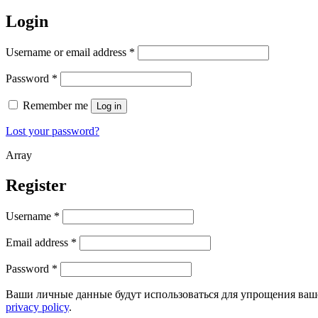
Login
Username or email address
*
Password
*
Remember me
Log in
Lost your password?
Array
Register
Username
*
Email address
*
Password
*
Ваши личные данные будут использоваться для упрощения ваше
privacy policy
.