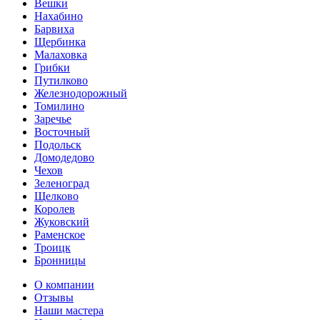
Вешки
Нахабино
Барвиха
Щербинка
Малаховка
Грибки
Путилково
Железнодорожный
Томилино
Заречье
Восточный
Подольск
Домодедово
Чехов
Зеленоград
Щелково
Королев
Жуковский
Раменское
Троицк
Бронницы
О компании
Отзывы
Наши мастера