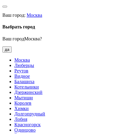
Ваш город:
Москва
Выбрать город
Ваш городМосква?
да
Москва
Люберцы
Реутов
Видное
Балашиха
Котельники
Дзержинский
Мытищи
Королев
Химки
Долгопрудный
Лобня
Красногорск
Одинцово