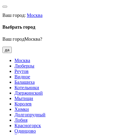
Ваш город:
Москва
Выбрать город
Ваш городМосква?
да
Москва
Люберцы
Реутов
Видное
Балашиха
Котельники
Дзержинский
Мытищи
Королев
Химки
Долгопрудный
Лобня
Красногорск
Одинцово