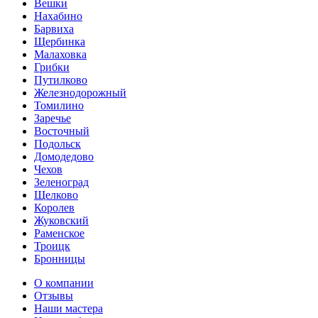
Вешки
Нахабино
Барвиха
Щербинка
Малаховка
Грибки
Путилково
Железнодорожный
Томилино
Заречье
Восточный
Подольск
Домодедово
Чехов
Зеленоград
Щелково
Королев
Жуковский
Раменское
Троицк
Бронницы
О компании
Отзывы
Наши мастера