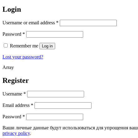
Login
Username or email address
*
Password
*
Remember me
Log in
Lost your password?
Array
Register
Username
*
Email address
*
Password
*
Ваши личные данные будут использоваться для упрощения ваше
privacy policy
.