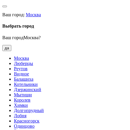
Ваш город:
Москва
Выбрать город
Ваш городМосква?
да
Москва
Люберцы
Реутов
Видное
Балашиха
Котельники
Дзержинский
Мытищи
Королев
Химки
Долгопрудный
Лобня
Красногорск
Одинцово