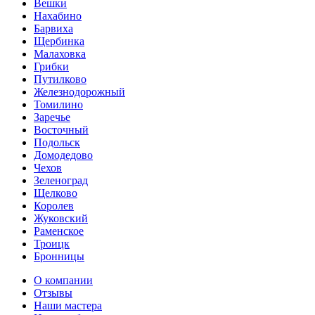
Вешки
Нахабино
Барвиха
Щербинка
Малаховка
Грибки
Путилково
Железнодорожный
Томилино
Заречье
Восточный
Подольск
Домодедово
Чехов
Зеленоград
Щелково
Королев
Жуковский
Раменское
Троицк
Бронницы
О компании
Отзывы
Наши мастера