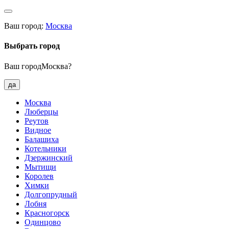
Ваш город:
Москва
Выбрать город
Ваш городМосква?
да
Москва
Люберцы
Реутов
Видное
Балашиха
Котельники
Дзержинский
Мытищи
Королев
Химки
Долгопрудный
Лобня
Красногорск
Одинцово