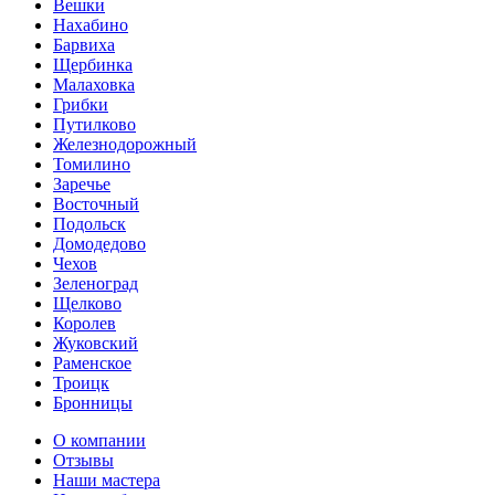
Вешки
Нахабино
Барвиха
Щербинка
Малаховка
Грибки
Путилково
Железнодорожный
Томилино
Заречье
Восточный
Подольск
Домодедово
Чехов
Зеленоград
Щелково
Королев
Жуковский
Раменское
Троицк
Бронницы
О компании
Отзывы
Наши мастера