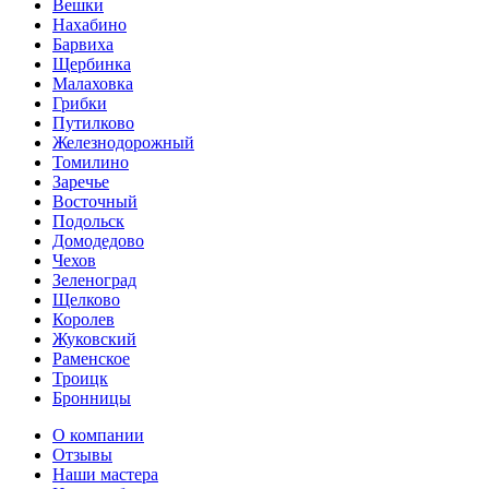
Вешки
Нахабино
Барвиха
Щербинка
Малаховка
Грибки
Путилково
Железнодорожный
Томилино
Заречье
Восточный
Подольск
Домодедово
Чехов
Зеленоград
Щелково
Королев
Жуковский
Раменское
Троицк
Бронницы
О компании
Отзывы
Наши мастера