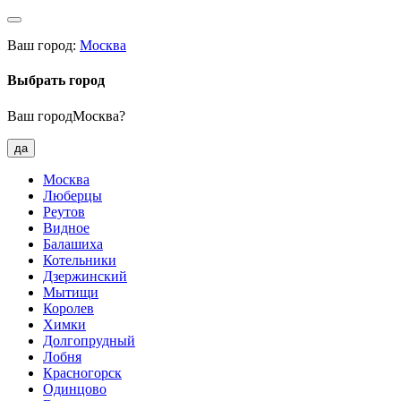
Ваш город:
Москва
Выбрать город
Ваш городМосква?
да
Москва
Люберцы
Реутов
Видное
Балашиха
Котельники
Дзержинский
Мытищи
Королев
Химки
Долгопрудный
Лобня
Красногорск
Одинцово