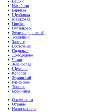
Вешки
Нахабино
Барвиха
Щербинка
Малаховка
Грибки
Путилково
Железнодорожный
Томилино
Заречье
Восточный
Подольск
Домодедово
Чехов
Зеленоград
Щелково
Королев
Жуковский
Раменское
Троицк
Бронницы
О компании
Отзывы
Наши мастера