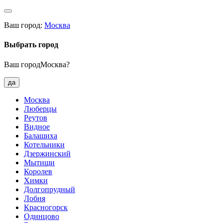
Ваш город:
Москва
Выбрать город
Ваш городМосква?
да
Москва
Люберцы
Реутов
Видное
Балашиха
Котельники
Дзержинский
Мытищи
Королев
Химки
Долгопрудный
Лобня
Красногорск
Одинцово