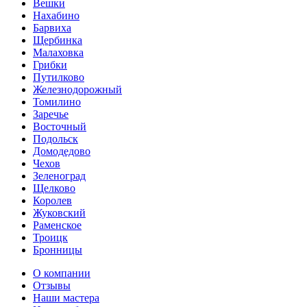
Вешки
Нахабино
Барвиха
Щербинка
Малаховка
Грибки
Путилково
Железнодорожный
Томилино
Заречье
Восточный
Подольск
Домодедово
Чехов
Зеленоград
Щелково
Королев
Жуковский
Раменское
Троицк
Бронницы
О компании
Отзывы
Наши мастера