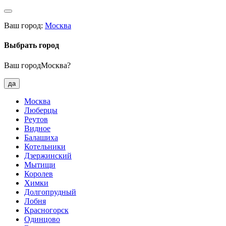
Ваш город:
Москва
Выбрать город
Ваш городМосква?
да
Москва
Люберцы
Реутов
Видное
Балашиха
Котельники
Дзержинский
Мытищи
Королев
Химки
Долгопрудный
Лобня
Красногорск
Одинцово