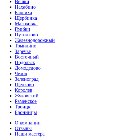
Вешки
Нахабино
Барвиха
Щербинка
Малаховка
Грибки
Путилково
Железнодорожный
Томилино
Заречье
Восточный
Подольск
Домодедово
Чехов
Зеленоград
Щелково
Королев
Жуковский
Раменское
Троицк
Бронницы
О компании
Отзывы
Наши мастера