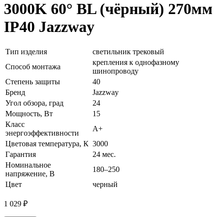
3000K 60° BL (чёрный) 270мм
IP40 Jazzway
Тип изделия
светильник трековый
крепления к однофазному
Способ монтажа
шинопроводу
Степень защиты
40
Бренд
Jazzway
Угол обзора, град
24
Мощность, Вт
15
Класс
A+
энергоэффективности
Цветовая температура, К
3000
Гарантия
24 мес.
Номинальное
180–250
напряжение, В
Цвет
черный
1 029
₽