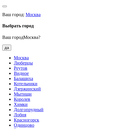
Ваш город:
Москва
Выбрать город
Ваш городМосква?
да
Москва
Люберцы
Реутов
Видное
Балашиха
Котельники
Дзержинский
Мытищи
Королев
Химки
Долгопрудный
Лобня
Красногорск
Одинцово