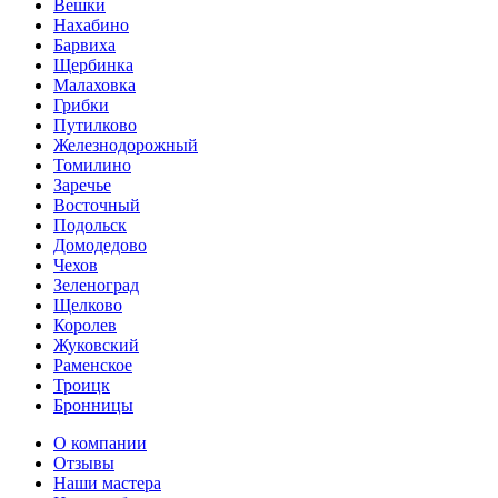
Вешки
Нахабино
Барвиха
Щербинка
Малаховка
Грибки
Путилково
Железнодорожный
Томилино
Заречье
Восточный
Подольск
Домодедово
Чехов
Зеленоград
Щелково
Королев
Жуковский
Раменское
Троицк
Бронницы
О компании
Отзывы
Наши мастера