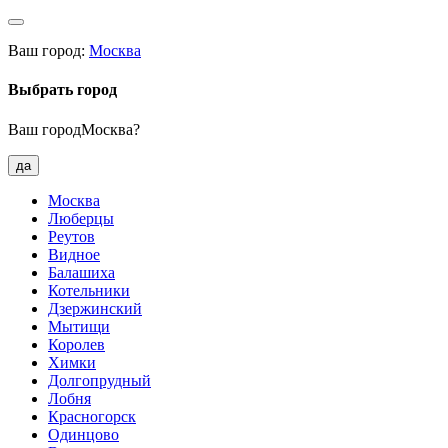
Ваш город:
Москва
Выбрать город
Ваш городМосква?
да
Москва
Люберцы
Реутов
Видное
Балашиха
Котельники
Дзержинский
Мытищи
Королев
Химки
Долгопрудный
Лобня
Красногорск
Одинцово