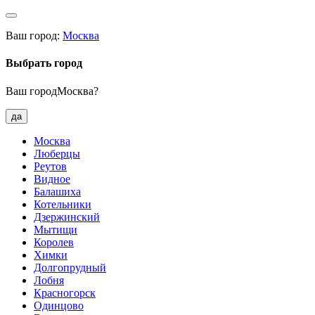
Ваш город:
Москва
Выбрать город
Ваш городМосква?
да
Москва
Люберцы
Реутов
Видное
Балашиха
Котельники
Дзержинский
Мытищи
Королев
Химки
Долгопрудный
Лобня
Красногорск
Одинцово