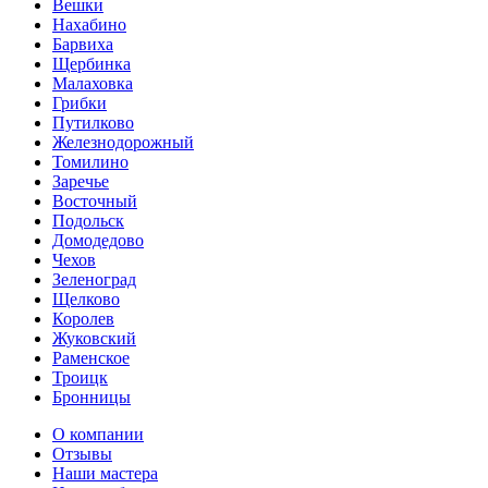
Вешки
Нахабино
Барвиха
Щербинка
Малаховка
Грибки
Путилково
Железнодорожный
Томилино
Заречье
Восточный
Подольск
Домодедово
Чехов
Зеленоград
Щелково
Королев
Жуковский
Раменское
Троицк
Бронницы
О компании
Отзывы
Наши мастера