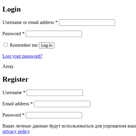
Login
Username or email address
*
Password
*
Remember me
Log in
Lost your password?
Array
Register
Username
*
Email address
*
Password
*
Ваши личные данные будут использоваться для упрощения ваше
privacy policy
.