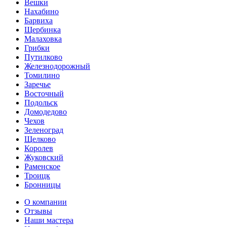
Вешки
Нахабино
Барвиха
Щербинка
Малаховка
Грибки
Путилково
Железнодорожный
Томилино
Заречье
Восточный
Подольск
Домодедово
Чехов
Зеленоград
Щелково
Королев
Жуковский
Раменское
Троицк
Бронницы
О компании
Отзывы
Наши мастера