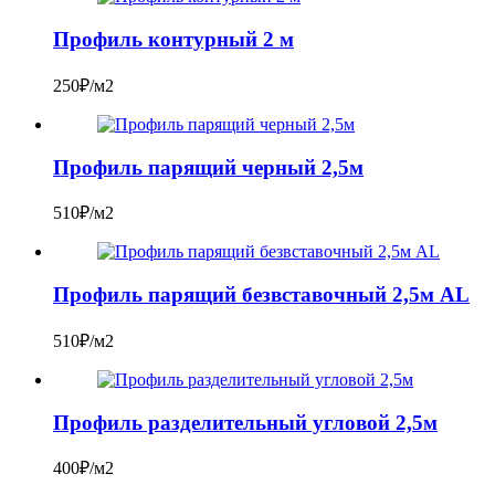
Профиль контурный 2 м
250₽/м2
Профиль парящий черный 2,5м
510₽/м2
Профиль парящий безвставочный 2,5м AL
510₽/м2
Профиль разделительный угловой 2,5м
400₽/м2