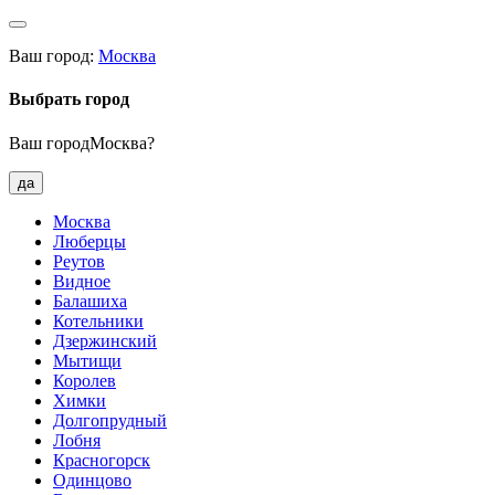
Ваш город:
Москва
Выбрать город
Ваш городМосква?
да
Москва
Люберцы
Реутов
Видное
Балашиха
Котельники
Дзержинский
Мытищи
Королев
Химки
Долгопрудный
Лобня
Красногорск
Одинцово